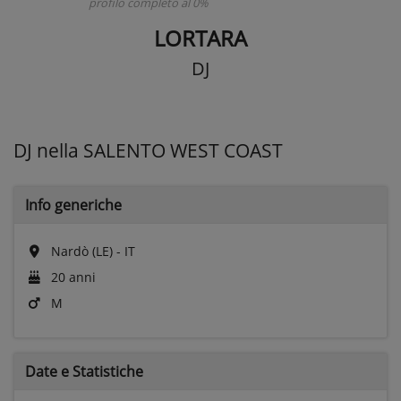
profilo completo al 0%
LORTARA
DJ
DJ nella SALENTO WEST COAST
Info generiche
Nardò (LE) - IT
20 anni
M
Date e
Statistiche