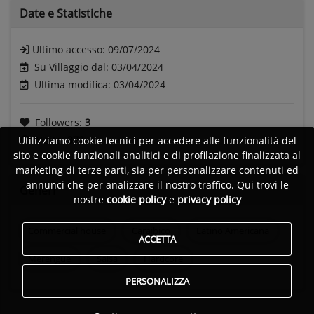
Date e
Statistiche
Ultimo accesso:
09/07/2024
Su Villaggio dal: 03/04/2024
Ultima modifica: 03/04/2024
Followers:
3
Visite:
372
Utilizziamo cookie tecnici per accedere alle funzionalità del
sito e cookie funzionali analitici e di profilazione finalizzata al
marketing di terze parti, sia per personalizzare contenuti ed
annunci che per analizzare il nostro traffico. Qui trovi le
Generi
nostre
cookie policy
e
privacy policy
Commercial house
Caraibico
Latino Americana
ACCETTA
Merengue
Salsa
Hardcore
PERSONALIZZA