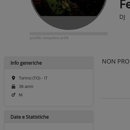
F
DJ
profilo completo al 0%
NON PROP
Info generiche
Torino (TO) - IT
38 anni
M
Date e
Statistiche