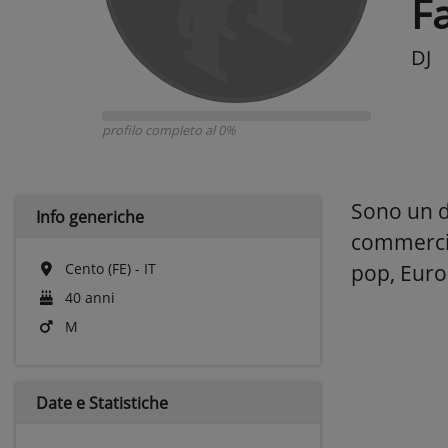
F
DJ
profilo completo al 0%
Sono un dj
Info generiche
commercia
Cento (FE) - IT
pop, Eur
40 anni
M
Date e
Statistiche