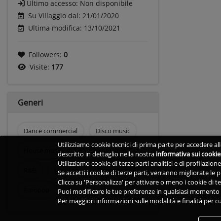
Ultimo accesso:
Non disponibile
Su Villaggio dal: 21/01/2020
Ultima modifica: 13/10/2021
Followers:
0
Visite:
177
Generi
Dance commercial
Disco music
Utilizziamo cookie tecnici di prima parte per accedere alle
House music
Electro house
descritto in dettaglio nella nostra
informativa sui cookie
Utilizziamo cookie di terze parti analitici e di profilazio
R&B
Hip Hop
Dance pop
Se accetti i cookie di terze parti, verranno migliorate le
Clicca su 'Personalizza' per attivare o meno i cookie di te
Europop
Puoi modificare le tue preferenze in qualsiasi momento v
Per maggiori informazioni sulle modalità e finalità per cu