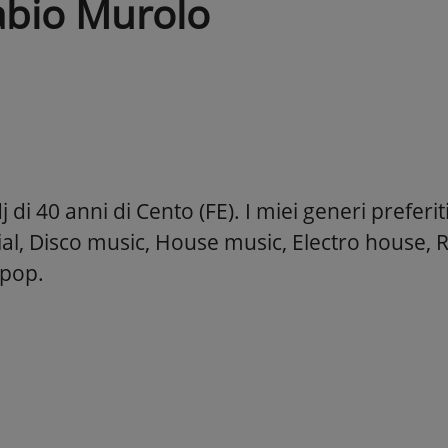
abio Murolo
 di 40 anni di Cento (FE). I miei generi preferi
l, Disco music, House music, Electro house, 
opop.