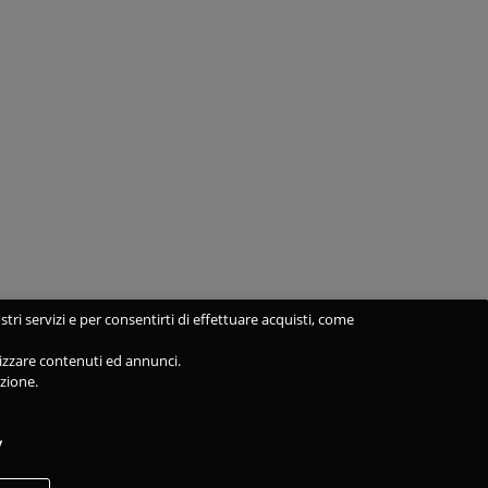
stri servizi e per consentirti di effettuare acquisti, come
alizzare contenuti ed annunci.
azione.
y