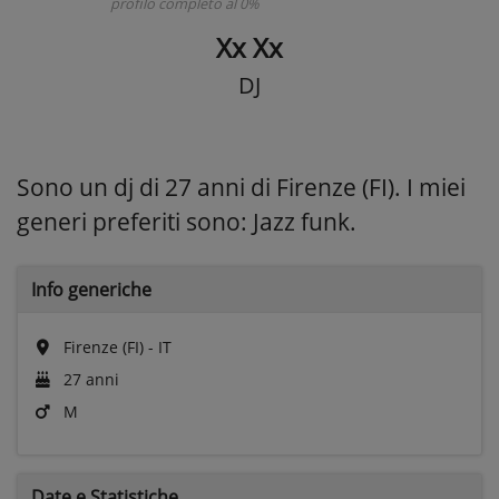
profilo completo al 0%
Xx Xx
DJ
Sono un dj di 27 anni di Firenze (FI). I miei
generi preferiti sono: Jazz funk.
Info generiche
Firenze (FI) - IT
27 anni
M
Date e
Statistiche