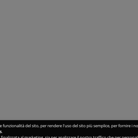
 funzionalità del sito, per rendere l'uso del sito più semplice, per fornire i no
s
.
ne finalizzata al marketing, sia per analizzare il nostro traffico che per person