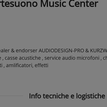
rtesuono Music Center
Dealer & endorser AUDIODESIGN-PRO & KURZWEI
 , casse acustiche , service audio microfoni , ch
i , amlificatori, effetti
Info tecniche e logistiche