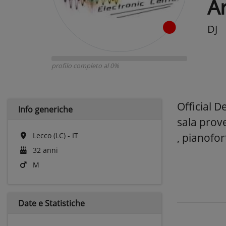
A
DJ
profilo completo al 0%
Official 
Info generiche
sala prove
Lecco (LC) - IT
, pianofort
32 anni
M
Date e
Statistiche