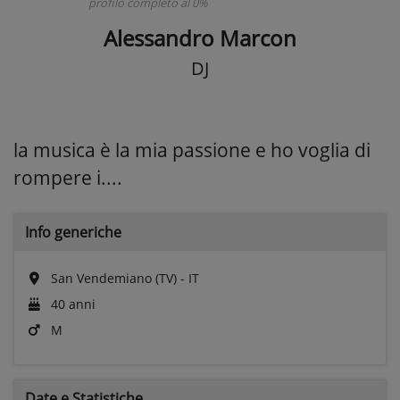
profilo completo al 0%
Alessandro Marcon
DJ
la musica è la mia passione e ho voglia di
rompere i....
Info generiche
San Vendemiano (TV) - IT
40 anni
M
Date e
Statistiche