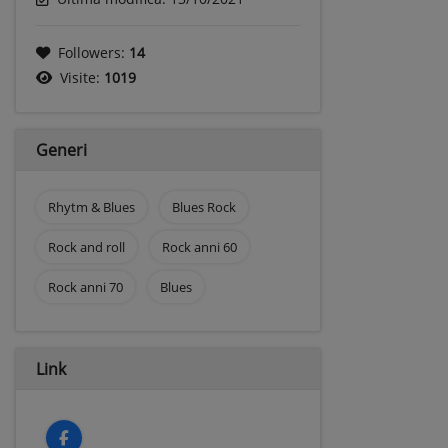
Followers:
14
Visite:
1019
Generi
Rhytm & Blues
Blues Rock
Rock and roll
Rock anni 60
Rock anni 70
Blues
Link