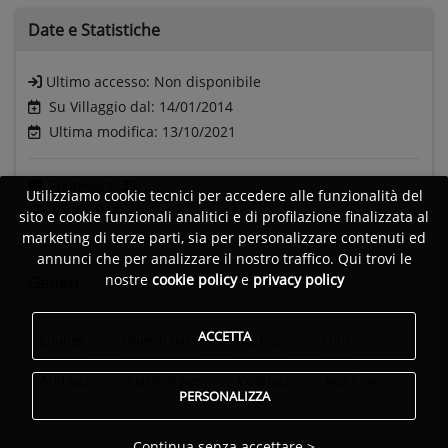
Date e
Statistiche
Ultimo accesso:
Non disponibile
Su Villaggio dal: 14/01/2014
Ultima modifica: 13/10/2021
Followers:
39
Utilizziamo cookie tecnici per accedere alle funzionalità del
Visite:
914
sito e cookie funzionali analitici e di profilazione finalizzata al
marketing di terze parti, sia per personalizzare contenuti ed
annunci che per analizzare il nostro traffico. Qui trovi le
nostre
cookie policy
e
privacy policy
Generi
ACCETTA
Lounge
Drum'n'bass
Trip Hop
Funk
Acid jazz
Classical jazz
Cool jazz
Jazz funk
PERSONALIZZA
Continua senza accettare >