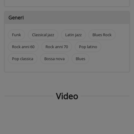
Generi
Funk
Classical jazz
Latin jazz
Blues Rock
Rock anni 60
Rock anni 70
Pop latino
Pop classica
Bossa nova
Blues
Video