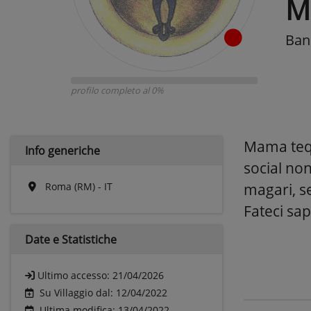
M
Band
profilo completo al 0%
Mama tequi
Info generiche
social no
Roma (RM) - IT
magari, s
Fateci sap
Date e
Statistiche
Ultimo accesso:
21/04/2026
Su Villaggio dal: 12/04/2022
Ultima modifica: 13/04/2022