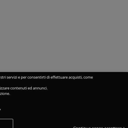
stri servizi e per consentirti di effettuare acquisti, come
alizzare contenuti ed annunci.
azione.
y