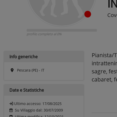
I
Cov
profilo completo al 0%
Pianista/
Info generiche
intratteni
Pescara (PE) - IT
sagre, fes
cabaret, f
Date e
Statistiche
Ultimo accesso:
17/08/2025
Su Villaggio dal: 30/07/2009
Ultima modifica: 12/10/2021