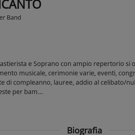
NCANTO
er Band
Tastierista e Soprano con ampio repertorio si 
mento musicale, cerimonie varie, eventi, congr
te di compleanno, lauree, addio al celibato/nub
este per bam...
Biografia