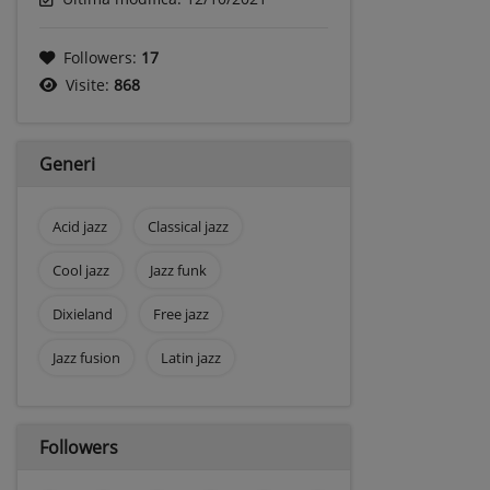
Followers:
17
Visite:
868
Generi
Acid jazz
Classical jazz
Cool jazz
Jazz funk
Dixieland
Free jazz
Jazz fusion
Latin jazz
Followers