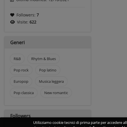
Followers:
7
Visite:
622
Generi
R&B
Rhytm & Blues
Pop rock
Pop latino
Europop
Musica leggera
Pop classica
New romantic
Followers
Utilizziamo cookie tecnici di prima parte per accedere alle