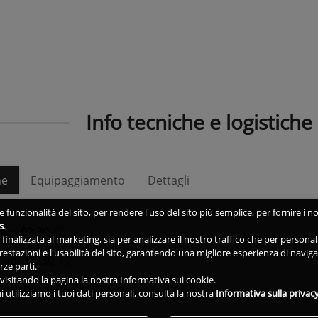
Info tecniche e logistiche
he
Equipaggiamento
Dettagli
 funzionalità del sito, per rendere l'uso del sito più semplice, per fornire i no
s
.
ow:
02:30
ne finalizzata al marketing, sia per analizzare il nostro traffico che per person
 prestazioni e l'usabilità del sito, garantendo una migliore esperienza di navig
 up:
01:30
rze parti.
isitando la pagina la nostra Informativa sui cookie.
undcheck:
00:45
i utilizziamo i tuoi dati personali, consulta la nostra
Informativa sulla privac