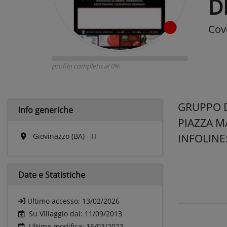
D
Cov
profilo completo al 0%
GRUPPO D
Info generiche
PIAZZA M
Giovinazzo (BA) - IT
INFOLINE
Date e
Statistiche
Ultimo accesso:
13/02/2026
Su Villaggio dal: 11/09/2013
Ultima modifica: 16/03/2023