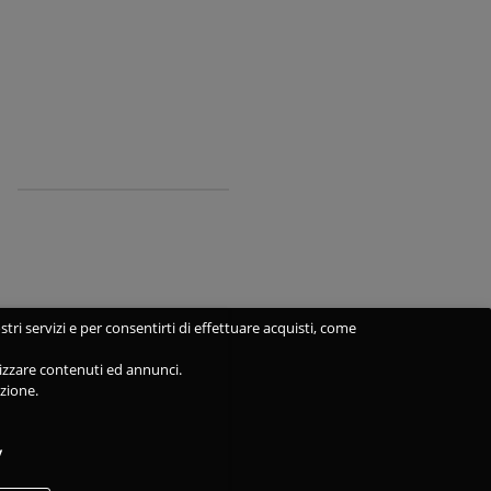
stri servizi e per consentirti di effettuare acquisti, come
alizzare contenuti ed annunci.
azione.
y