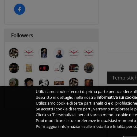
Followers
Tempistic
Utilizziamo cookie tecnici di prima parte per accedere alle
descritto in dettaglio nella nostra
informativa sui cookie
visualizza tutti
Durata sh
Utilizziamo cookie di terze parti analitici e di profilazio
Se accetti i cookie di terze parti, verranno migliorate le
Durata set
Clicca su 'Personalizza' per attivare o meno i cookie di te
Puoi modificare le tue preferenze in qualsiasi momento v
Durata so
Per maggiori informazioni sulle modalità e finalità per cu