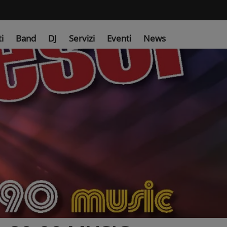
ti
Band
DJ
Servizi
Eventi
News