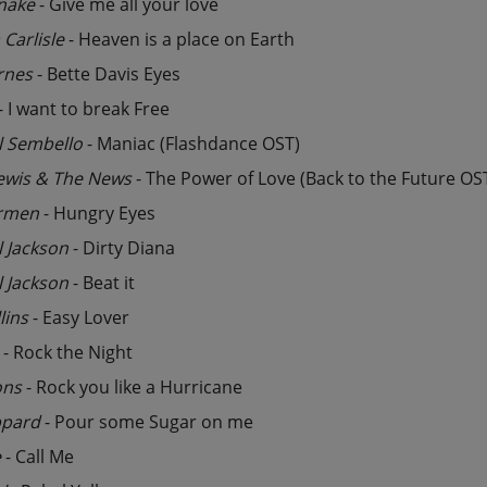
nake
- Give me all your love
 Carlisle
- Heaven is a place on Earth
rnes
- Bette Davis Eyes
- I want to break Free
l Sembello
- Maniac (Flashdance OST)
ewis & The News
- The Power of Love (Back to the Future OS
armen
- Hungry Eyes
 Jackson
- Dirty Diana
 Jackson
- Beat it
lins
- Easy Lover
- Rock the Night
ons
- Rock you like a Hurricane
ppard
- Pour some Sugar on me
e
- Call Me