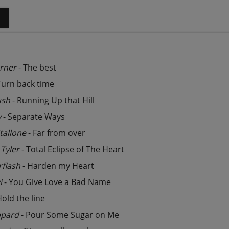
o
rner
- The best
Turn back time
ush
- Running Up that Hill
y
- Separate Ways
tallone
- Far from over
Tyler
- Total Eclipse of The Heart
flash
- Harden my Heart
i
- You Give Love a Bad Name
Hold the line
ppard
- Pour Some Sugar on Me