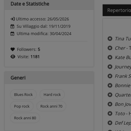
Date e
Statistiche
Repertori
Ultimo accesso:
26/05/2026
Su Villaggio dal: 19/11/2019
Ultima modifica: 30/04/2024
Tina Tu
Cher
- 
Followers:
5
Visite:
1181
Kate B
Journe
Frank S
Generi
Bonnie 
Quarter
Blues Rock
Hard rock
Bon Jov
Pop rock
Rock anni 70
Toto
- 
Rock anni 80
Def Le