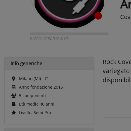
A
Cov
profilo completo al 0%
Rock Cover
Info generiche
variegato 
Milano (MI) - IT
disponibi
Anno fondazione 2016
5 componenti
Età media 40 anni
Livello: Semi Pro