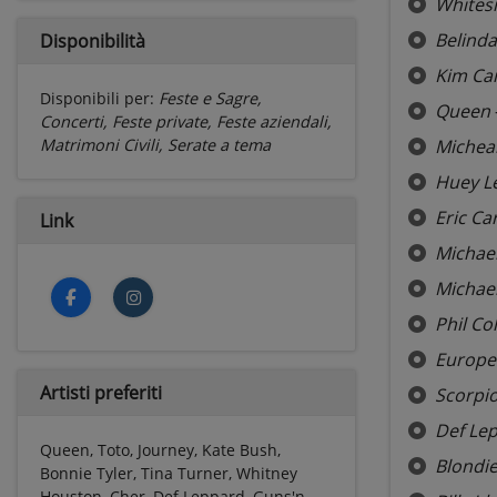
Whites
Belinda
Disponibilità
Kim Ca
Disponibili per:
Feste e Sagre,
Queen
Concerti, Feste private, Feste aziendali,
Michea
Matrimoni Civili, Serate a tema
Huey L
Eric C
Link
Michael
Michael
Phil Col
Europe
Artisti preferiti
Scorpi
Def Le
Queen, Toto, Journey, Kate Bush,
Blondi
Bonnie Tyler, Tina Turner, Whitney
Houston, Cher, Def Leppard, Guns'n