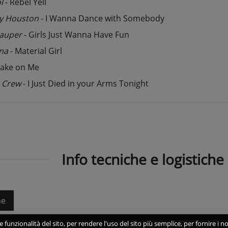
l
- Rebel Yell
y Houston
- I Wanna Dance with Somebody
Lauper
- Girls Just Wanna Have Fun
na
- Material Girl
Take on Me
g Crew
- I Just Died in your Arms Tonight
Info tecniche e logistiche
he
 funzionalità del sito, per rendere l'uso del sito più semplice, per fornire i no