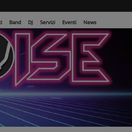
ti
Band
DJ
Servizi
Eventi
News