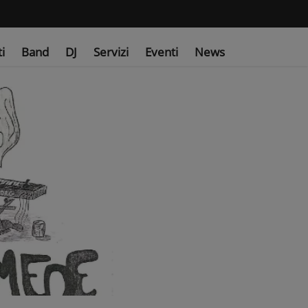
ti
Band
DJ
Servizi
Eventi
News