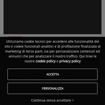
Utilizziamo cookie tecnici per accedere alle funzionalità del
sito e cookie funzionali analitici e di profilazione finalizzata al
Powerskull
marketing di terze parti, sia per personalizzare contenuti ed
Powerstone
annunci che per analizzare il nostro traffico. Qui trovi le
Powerskull
nostre
cookie policy
e
privacy policy
Pubblicato da:
Band
ACCETTA
Generi:
Heavy metal
Power metal
PERSONALIZZA
Continua senza accettare >