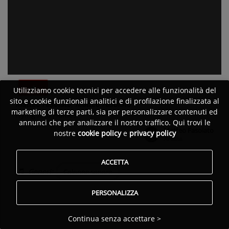
Utilizziamo cookie tecnici per accedere alle funzionalità del
sito e cookie funzionali analitici e di profilazione finalizzata al
Matteo Fasolato
,
Matteo Fasolato
marketing di terze parti, sia per personalizzare contenuti ed
Flying into Flames
annunci che per analizzare il nostro traffico. Qui trovi le
Matteo Fasolato
nostre
cookie policy
e
privacy policy
Pubblicato da:
Artista
ACCETTA
Generi:
Colonne sonore
PERSONALIZZA
Continua senza accettare >