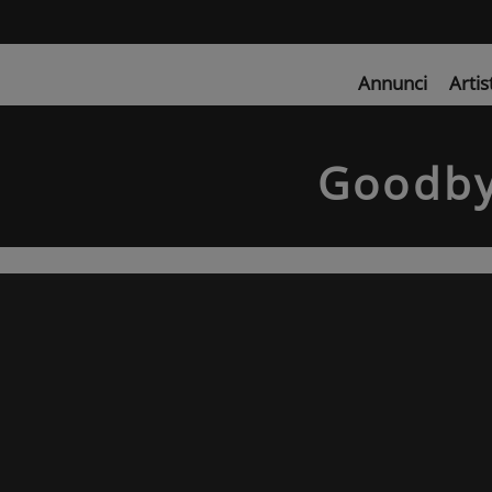
Annunci
Artis
Goodby