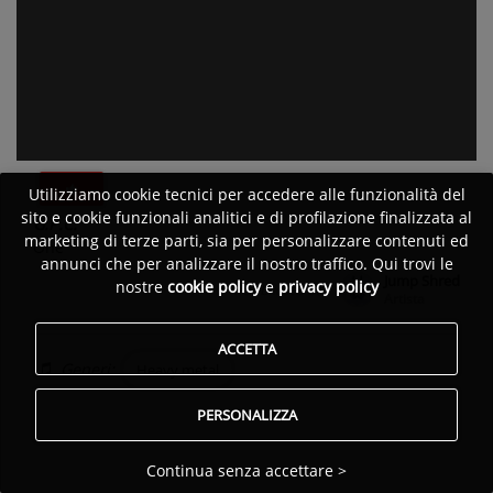
Utilizziamo cookie tecnici per accedere alle funzionalità del
sito e cookie funzionali analitici e di profilazione finalizzata al
G.P.C.
marketing di terze parti, sia per personalizzare contenuti ed
One
annunci che per analizzare il nostro traffico. Qui trovi le
Jump Shred
nostre
cookie policy
e
privacy policy
Pubblicato da:
Artista
ACCETTA
Generi:
Heavy metal
PERSONALIZZA
Continua senza accettare >