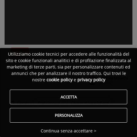
Utilizziamo cookie tecnici per accedere alle funzionalità del
sito e cookie funzionali analitici e di profilazione finalizzata al
Andrea Malachi
marketing di terze parti, sia per personalizzare contenuti ed
È stato bello a sta cu 'tte
annunci che per analizzare il nostro traffico. Qui trovi le
Andrea Malachi
nostre
cookie policy
e
privacy policy
Pubblicato da:
Artista
ACCETTA
Generi:
Pop classica
Canzone napoletana
PERSONALIZZA
Continua senza accettare >