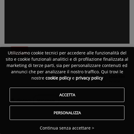
Utilizziamo cookie tecnici per accedere alle funzionalità del
sito e cookie funzionali analitici e di profilazione finalizzata al
Nihiru
marketing di terze parti, sia per personalizzare contenuti ed
Nihiru
annunci che per analizzare il nostro traffico. Qui trovi le
Luca Kov
nostre
cookie policy
e
privacy policy
Pubblicato da:
Artista
ACCETTA
Generi:
Metalcore
PERSONALIZZA
Continua senza accettare >