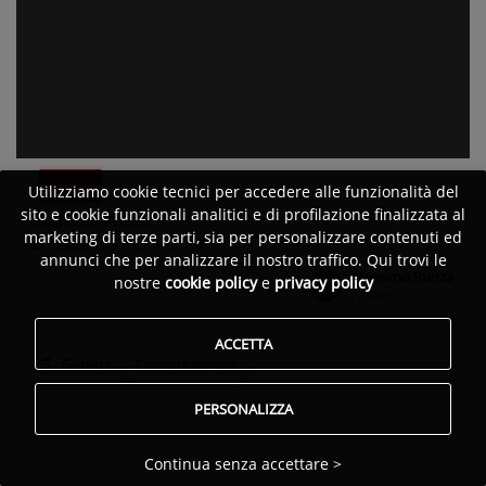
Utilizziamo cookie tecnici per accedere alle funzionalità del
sito e cookie funzionali analitici e di profilazione finalizzata al
Massimo Runza
marketing di terze parti, sia per personalizzare contenuti ed
Emozioni in movimento
annunci che per analizzare il nostro traffico. Qui trovi le
Massimo Runza
nostre
cookie policy
e
privacy policy
Pubblicato da:
Artista
ACCETTA
Generi:
Colonne sonore
PERSONALIZZA
Continua senza accettare >