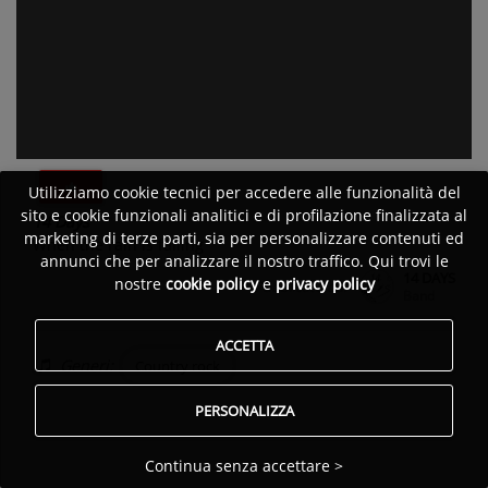
Utilizziamo cookie tecnici per accedere alle funzionalità del
sito e cookie funzionali analitici e di profilazione finalizzata al
14 Days
marketing di terze parti, sia per personalizzare contenuti ed
When the rain is falling
annunci che per analizzare il nostro traffico. Qui trovi le
14 DAYS
nostre
cookie policy
e
privacy policy
Pubblicato da:
Band
ACCETTA
Generi:
Country rock
PERSONALIZZA
Continua senza accettare >