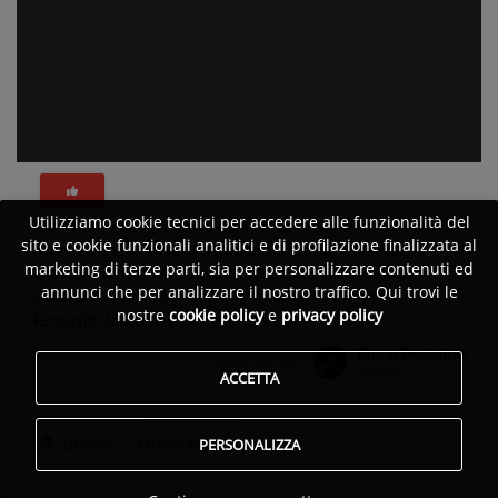
Utilizziamo cookie tecnici per accedere alle funzionalità del
Alena Dancheva
,
Corale Polifonica di Sommariva Bosco
,
sito e cookie funzionali analitici e di profilazione finalizzata al
Marco Mosca
,
Rosanna Roagna
,
Claudio Chiavazza
,
marketing di terze parti, sia per personalizzare contenuti ed
Giovan Battista Fergusio
,
Marinella Di Fazio
,
Marta
annunci che per analizzare il nostro traffico. Qui trovi le
Graziolino
,
Bruno Pestarino
,
Maurizio Fornero
nostre
cookie policy
e
privacy policy
Fergusio: Mottetti e dialogi
Bruno Pestarino
Pubblicato da:
Artista
ACCETTA
Generi:
Musica Barocca
PERSONALIZZA