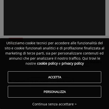
Utilizziamo cookie tecnici per accedere alle funzionalità del
sito e cookie funzionali analitici e di profilazione finalizzata al
Drown in Sulphur
marketing di terze parti, sia per personalizzare contenuti ed
Blackwind
annunci che per analizzare il nostro traffico. Qui trovi le
Enrico Masiero
nostre
cookie policy
e
privacy policy
Pubblicato da:
Artista
ACCETTA
Generi:
Death metal
Hardcore
PERSONALIZZA
Continua senza accettare >