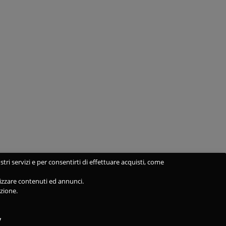
stri servizi e per consentirti di effettuare acquisti, come
alizzare contenuti ed annunci.
azione.
y