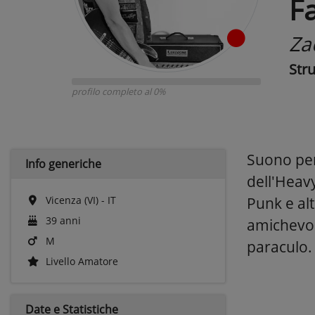
F
Za
Str
profilo completo al 0%
Suono per
Info generiche
dell'Heav
Vicenza (VI) - IT
Punk e al
39 anni
amichevole
M
paraculo. 
Livello Amatore
Date e
Statistiche