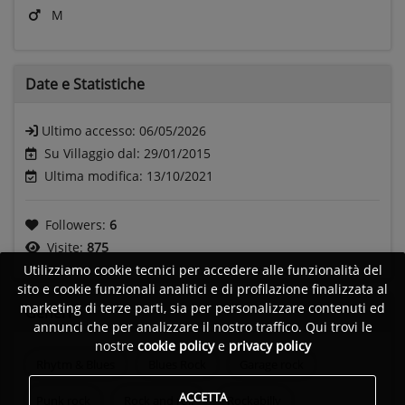
M
Date e
Statistiche
Ultimo accesso:
06/05/2026
Su Villaggio dal: 29/01/2015
Ultima modifica: 13/10/2021
Followers:
6
Visite:
875
Utilizziamo cookie tecnici per accedere alle funzionalità del
sito e cookie funzionali analitici e di profilazione finalizzata al
marketing di terze parti, sia per personalizzare contenuti ed
Generi
annunci che per analizzare il nostro traffico. Qui trovi le
nostre
cookie policy
e
privacy policy
Rhytm & Blues
Blues Rock
Garage rock
ACCETTA
Punk rock
Rock and roll
Rockabilly