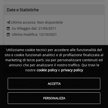
Date e
Statistiche
Ultimo accesso:
Non disponibile
Su Villaggio dal: 21/05/2011
Ultima modifica: 12/10/2021
Followers:
10
Utilizziamo cookie tecnici per accedere alle funzionalità del
Visite:
1548
sito e cookie funzionali analitici e di profilazione finalizzata al
marketing di terze parti, sia per personalizzare contenuti ed
annunci che per analizzare il nostro traffico. Qui trovi le
nostre
cookie policy
e
privacy policy
Generi
ACCETTA
Drum'n'bass
Trip Hop
R&B
Funk
Acid jazz
Classical jazz
Cool jazz
Jazz funk
PERSONALIZZA