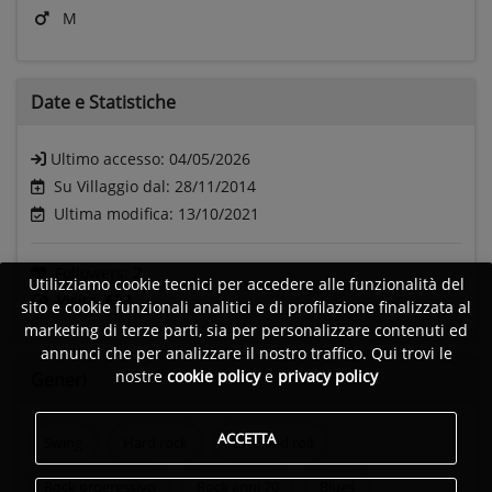
M
Date e
Statistiche
Ultimo accesso:
04/05/2026
Su Villaggio dal: 28/11/2014
Ultima modifica: 13/10/2021
Followers:
2
Utilizziamo cookie tecnici per accedere alle funzionalità del
Visite:
634
sito e cookie funzionali analitici e di profilazione finalizzata al
marketing di terze parti, sia per personalizzare contenuti ed
annunci che per analizzare il nostro traffico. Qui trovi le
nostre
cookie policy
e
privacy policy
Generi
ACCETTA
Swing
Hard rock
Rock and roll
Rock progressivo
Rock anni 70
Blues