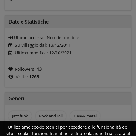
Date e
Statistiche
Ultimo accesso:
Non disponibile
Su Villaggio dal: 13/12/2011
Ultima modifica: 12/10/2021
Followers:
13
Visite:
1768
Generi
Jazz funk
Rock and roll
Heavy metal
Utilizziamo cookie tecnici per accedere alle funzionalità del
Death metal
Black metal
Blues
Hardcore
sito e cookie funzionali analitici e di profilazione finalizzata al