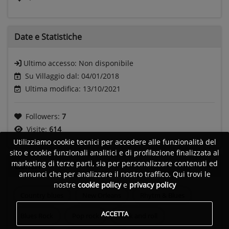
Date e
Statistiche
Ultimo accesso:
Non disponibile
Su Villaggio dal: 04/01/2018
Ultima modifica: 13/10/2021
Followers:
7
Visite:
614
Utilizziamo cookie tecnici per accedere alle funzionalità del
sito e cookie funzionali analitici e di profilazione finalizzata al
marketing di terze parti, sia per personalizzare contenuti ed
Generi
annunci che per analizzare il nostro traffico. Qui trovi le
nostre
cookie policy
e
privacy policy
Country blues
New Orleans
Rhytm & Blues
ACCETTA
Blues Rock
Pop rock
Rock and roll