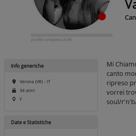
V
Can
profilo completo al 0%
Mi Chiamo
Info generiche
canto mod
Verona (VR) - IT
ripreso p
34 anni
vorrei tro
F
soul/r'n'b
Date e
Statistiche