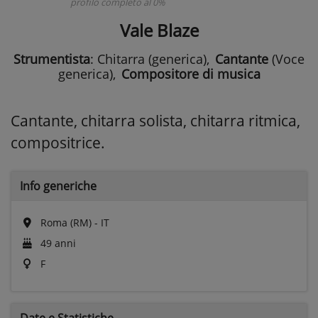
profilo completo al 0%
Vale Blaze
Strumentista
: Chitarra (generica)
,
Cantante
(Voce
generica)
,
Compositore di musica
Cantante, chitarra solista, chitarra ritmica,
compositrice.
Info generiche
Roma (RM) - IT
49 anni
F
Date e
Statistiche