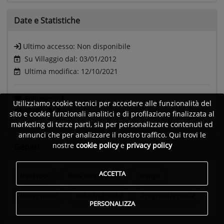
Date e
Statistiche
Ultimo accesso:
Non disponibile
Su Villaggio dal: 03/01/2012
Ultima modifica: 12/10/2021
Followers:
1
Utilizziamo cookie tecnici per accedere alle funzionalità del
Visite:
342
sito e cookie funzionali analitici e di profilazione finalizzata al
marketing di terze parti, sia per personalizzare contenuti ed
annunci che per analizzare il nostro traffico. Qui trovi le
nostre
cookie policy
e
privacy policy
Generi
ACCETTA
Hard rock
Rock progressivo
Grunge
Heavy metal
Industrial metal
Progressive metal
PERSONALIZZA