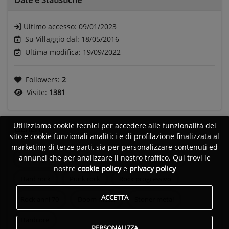
Ultimo accesso:
09/01/2023
Su Villaggio dal: 18/05/2016
Ultima modifica: 19/09/2022
Followers:
2
Visite:
1381
Utilizziamo cookie tecnici per accedere alle funzionalità del
Generi
sito e cookie funzionali analitici e di profilazione finalizzata al
marketing di terze parti, sia per personalizzare contenuti ed
annunci che per analizzare il nostro traffico. Qui trovi le
Country blues
Rhytm & Blues
Blues Rock
nostre
cookie policy
e
privacy policy
Hard rock
Punk rock
Rock progressivo
ACCETTA
Rock anni 70
Doom metal
Stoner metal
Hardcore
PERSONALIZZA