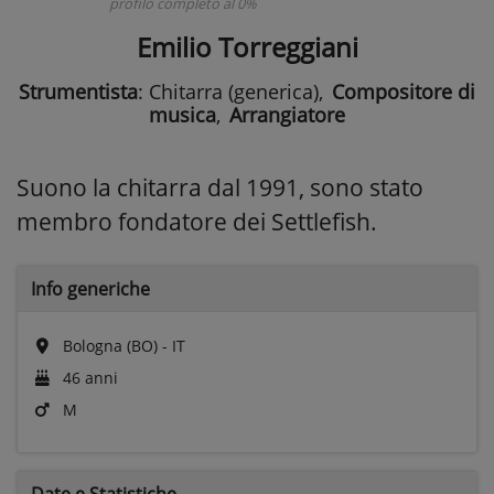
profilo completo al 0%
Emilio Torreggiani
Strumentista
: Chitarra (generica)
,
Compositore di
musica
,
Arrangiatore
Suono la chitarra dal 1991, sono stato
membro fondatore dei Settlefish.
Info generiche
Bologna (BO) - IT
46 anni
M
Date e
Statistiche