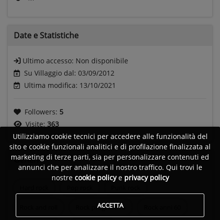
Date e
Statistiche
Ultimo accesso:
Non disponibile
Su Villaggio dal: 03/09/2012
Ultima modifica: 13/10/2021
Followers:
5
Visite:
363
Utilizziamo cookie tecnici per accedere alle funzionalità del
sito e cookie funzionali analitici e di profilazione finalizzata al
marketing di terze parti, sia per personalizzare contenuti ed
Generi
annunci che per analizzare il nostro traffico. Qui trovi le
nostre
cookie policy
e
privacy policy
Hard rock
Pop rock
Punk rock
ACCETTA
Rock and roll
Rock progressivo
Rock anni 60