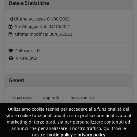
Date e
Statistiche
Ultimo accesso:
01/06/2026
Su Villaggio dal: 04/10/2021
Ultima modifica: 30/05/2022
Followers:
0
Visite:
313
Generi
Blues Rock
Pop rock
Rock anni 60
Utilizziamo cookie tecnici per accedere alle funzionalità del
Rock anni 70
Rock anni 80
Rock anni 90
sito e cookie funzionali analitici e di profilazione finalizzata al
marketing di terze parti, sia per personalizzare contenuti ed
Musica leggera
annunci che per analizzare il nostro traffico. Qui trovi le
nostre
cookie policy
e
privacy policy