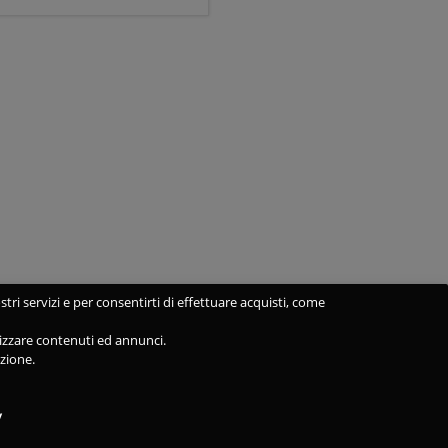
stri servizi e per consentirti di effettuare acquisti, come
alizzare contenuti ed annunci.
azione.
y