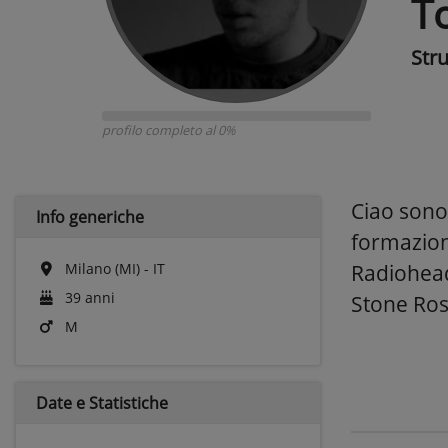
T
Str
profilo completo al 0%
Ciao sono
Info generiche
formazione
Milano (MI) - IT
Radiohead
39 anni
Stone Ros
M
Date e
Statistiche