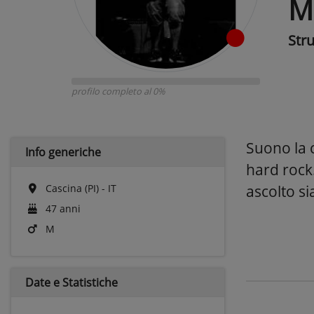
Ma
Str
profilo completo al 0%
Suono la c
Info generiche
hard rock.
Cascina (PI) - IT
ascolto s
47 anni
M
Date e
Statistiche