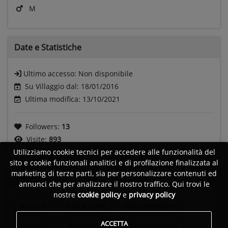
M
Date e
Statistiche
Ultimo accesso:
Non disponibile
Su Villaggio dal: 18/01/2016
Ultima modifica: 13/10/2021
Followers:
13
Visite:
893
Utilizziamo cookie tecnici per accedere alle funzionalità del
sito e cookie funzionali analitici e di profilazione finalizzata al
marketing di terze parti, sia per personalizzare contenuti ed
Generi
annunci che per analizzare il nostro traffico. Qui trovi le
nostre
cookie policy
e
privacy policy
Jazz funk
Rock and roll
Rock progressivo
ACCETTA
Nu metal
Death metal
Progressive metal