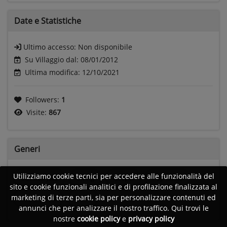
Date e
Statistiche
Ultimo accesso:
Non disponibile
Su Villaggio dal: 08/01/2012
Ultima modifica: 12/10/2021
Followers:
1
Visite:
867
Generi
Utilizziamo cookie tecnici per accedere alle funzionalità del
Classical jazz
Swing
Gospel
Pop latino
sito e cookie funzionali analitici e di profilazione finalizzata al
marketing di terze parti, sia per personalizzare contenuti ed
Pop classica
Blues
annunci che per analizzare il nostro traffico. Qui trovi le
nostre
cookie policy
e
privacy policy