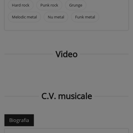
Hard rock
Punk rock
Grunge
Melodic metal
Nu metal
Funk metal
Video
C.V. musicale
Biografia