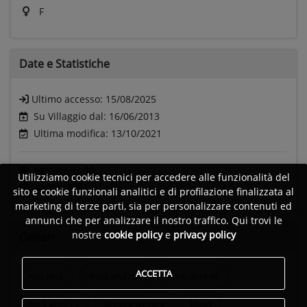
F
Date e
Statistiche
Ultimo accesso:
15/08/2025
Su Villaggio dal: 16/06/2013
Ultima modifica: 13/10/2021
Followers:
30
Utilizziamo cookie tecnici per accedere alle funzionalità del
Visite:
2161
sito e cookie funzionali analitici e di profilazione finalizzata al
marketing di terze parti, sia per personalizzare contenuti ed
annunci che per analizzare il nostro traffico. Qui trovi le
nostre
cookie policy
e
privacy policy
Generi
ACCETTA
Pop rock
Rock and roll
Rock anni 60
Rock anni 70
Musica leggera
Blues