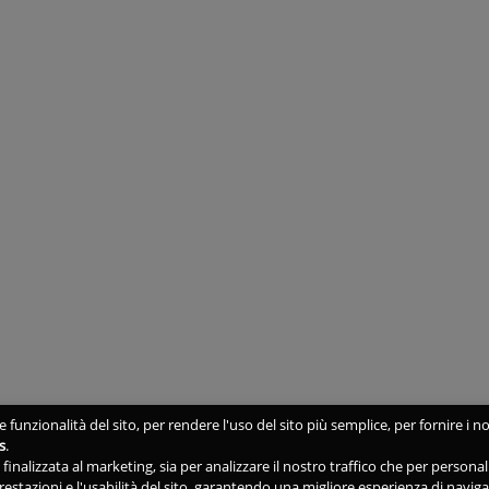
 funzionalità del sito, per rendere l'uso del sito più semplice, per fornire i no
s
.
ne finalizzata al marketing, sia per analizzare il nostro traffico che per person
 prestazioni e l'usabilità del sito, garantendo una migliore esperienza di navig