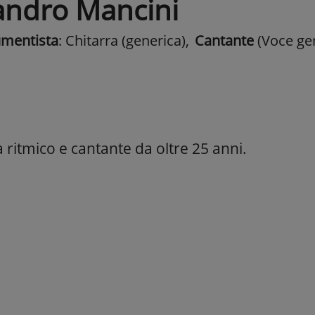
andro Mancini
umentista
: Chitarra (generica)
,
Cantante
(Voce ge
a ritmico e cantante da oltre 25 anni.