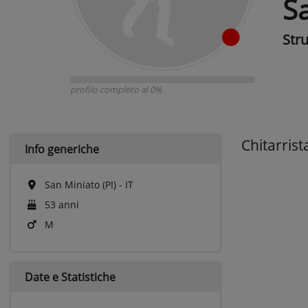
S
Str
profilo completo al 0%
Chitarrist
Info generiche
San Miniato (PI) - IT
53 anni
M
Date e
Statistiche