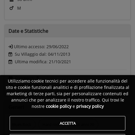
M
Date e
Statistiche
Ultimo accesso:
29/06/2022
Su Villaggio dal: 04/11/2013
Ultima modifica: 21/10/2021
Followers:
9
Utilizziamo cookie tecnici per accedere alle funzionalità del
Visite:
1153
sito e cookie funzionali analitici e di profilazione finalizzata al
marketing di terze parti, sia per personalizzare contenuti ed
annunci che per analizzare il nostro traffico. Qui trovi le
nostre
cookie policy
e
privacy policy
Generi
ACCETTA
Blues Rock
Hard rock
Rock anni 70