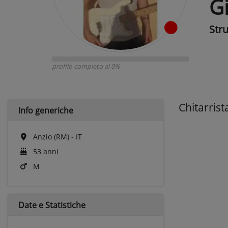
G
Str
profilo completo al 0%
Chitarris
Info generiche
Anzio (RM) - IT
53 anni
M
Date e
Statistiche