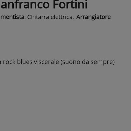
ianfranco Fortini
umentista
: Chitarra elettrica
,
Arrangiatore
ta rock blues viscerale (suono da sempre)