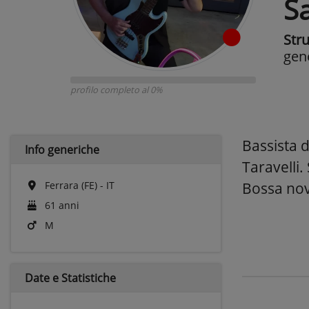
S
Str
gen
profilo completo al 0%
Bassista d
Info generiche
Taravelli.
Ferrara (FE) - IT
Bossa nov
61 anni
M
Date e
Statistiche