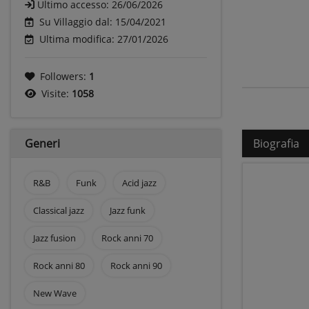
Ultimo accesso:
26/06/2026
Su Villaggio dal: 15/04/2021
Ultima modifica: 27/01/2026
Followers:
1
Visite:
1058
Generi
Biografia
R&B
Funk
Acid jazz
Classical jazz
Jazz funk
Jazz fusion
Rock anni 70
Rock anni 80
Rock anni 90
New Wave