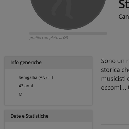
St
Can
profilo completo al 0%
Sono un ra
Info generiche
storica c
Senigallia (AN) - IT
musicisti 
43 anni
eccomi... 
M
Date e
Statistiche