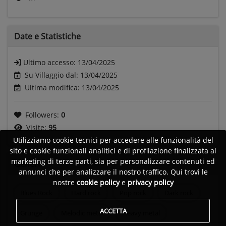
Date e
Statistiche
Ultimo accesso:
13/04/2025
Su Villaggio dal: 13/04/2025
Ultima modifica: 13/04/2025
Followers:
0
Visite:
95
Utilizziamo cookie tecnici per accedere alle funzionalità del
sito e cookie funzionali analitici e di profilazione finalizzata al
marketing di terze parti, sia per personalizzare contenuti ed
Generi
annunci che per analizzare il nostro traffico. Qui trovi le
nostre
cookie policy
e
privacy policy
Blues Rock
Hard rock
Pop rock
Dark rock
ACCETTA
Grunge
Melodic metal
Heavy metal